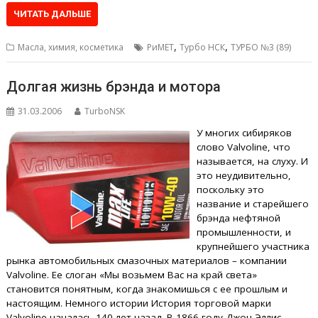
ЧИТАТЬ ДАЛЬШЕ
,
,
Масла, химия, косметика
РиМЕТ
Турбо НСК
ТУРБО №3 (89)
Долгая жизнь брэнда и мотора
31.03.2006
TurboNSK
У многих сибиряков
слово Valvoline, что
называется, на слуху. И
это неудивительно,
поскольку это
название и старейшего
брэнда нефтяной
промышленности, и
крупнейшего участника
рынка автомобильных смазочных материалов – компании
Valvoline. Ее слоган «Мы возьмем Вас на край света»
становится понятным, когда знакомишься с ее прошлым и
настоящим. Немного истории История торговой марки
Valvoline началась 140 лет назад. В 1866 году Джон Эллис,