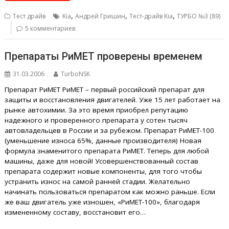
,
,
,
Тест драйв
Kia
Андрей Гришин
Тест-драйв Kia
ТУРБО №3 (89)
5 комментариев
Препараты РиМЕТ проверены временем
31.03.2006
TurboNSK
Препарат РиМЕТ РиМЕТ – первый российский препарат для
защиты и восстановления двигателей. Уже 15 лет работает на
рынке автохимии. За это время приобрел репутацию
надежного и проверенного препарата у сотен тысяч
автовладельцев в России и за рубежом. Препарат РиМЕТ-100
(уменьшение износа 65%, данные производителя) Новая
формула знаменитого препарата РиМЕТ. Теперь для любой
машины, даже для новой! Усовершенствованный состав
препарата содержит новые компоненты, для того чтобы
устранить износ на самой ранней стадии. Желательно
начинать пользоваться препаратом как можно раньше. Если
же ваш двигатель уже изношен, «РиМЕТ-100», благодаря
измененному составу, восстановит его…