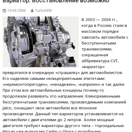
Вариатор. Восстановление возможно
19.03.2006
TurboNSK
В 2003 — 2004 гг.,
когда в Россию стали в
массовом порядке
завозить автомобили с
бесступенчатыми
трансмиссиями,
сокращенная
аббревиатура CVT,
«вариатор»
превратился в очередную «страшилку» для автомобилистов.
Его наделяли самыми нелицеприятными эпитетами:
«неремонтопригоден», «ненадежен», «капризен» и так далее.
При этом все автомобильные концерны почему-то
продолжали развивать это направление. Клиноременными
бесступенчатыми трансмиссиями, производимыми компанией
Jatco, оснащают свои автомобили все японские
производители. Данный тип вариаторов устанавливается на
автомобили с двигателями до 2 литров. Более мощные
двигателя требуют вариаторы другого типа – тороидальные.
Nissan уже выпускает Cedric u Gloria с подобными