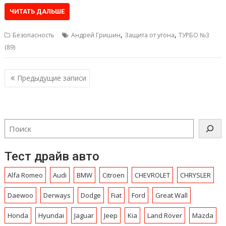
ЧИТАТЬ ДАЛЬШЕ
,
,
Безопасность
Андрей Гришин
Защита от угона
ТУРБО №3
(89)
Навигация
Предыдущие записи
по
записям
Тест драйв авто
Alfa Romeo
Audi
BMW
Citroen
CHEVROLET
CHRYSLЕR
Daewoo
Derways
Dodge
Fiat
Ford
Great Wall
Honda
Hyundai
Jaguar
Jeep
Kia
Land Rover
Mazda