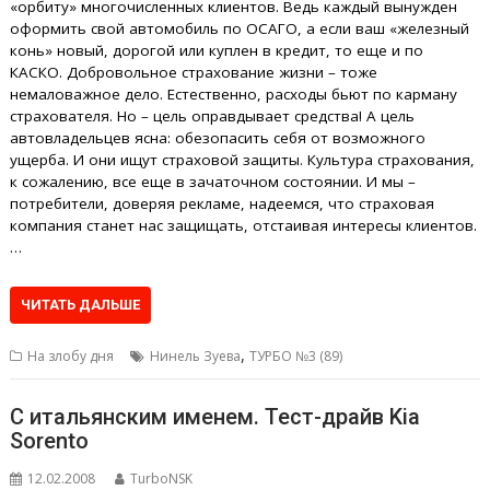
«орбиту» многочисленных клиентов. Ведь каждый вынужден
оформить свой автомобиль по ОСАГО, а если ваш «железный
конь» новый, дорогой или куплен в кредит, то еще и по
КАСКО. Добровольное страхование жизни – тоже
немаловажное дело. Естественно, расходы бьют по карману
страхователя. Но – цель оправдывает средства! А цель
автовладельцев ясна: обезопасить себя от возможного
ущерба. И они ищут страховой защиты. Культура страхования,
к сожалению, все еще в зачаточном состоянии. И мы –
потребители, доверяя рекламе, надеемся, что страховая
компания станет нас защищать, отстаивая интересы клиентов.
…
ЧИТАТЬ ДАЛЬШЕ
,
На злобу дня
Нинель Зуева
ТУРБО №3 (89)
С итальянским именем. Тест-драйв Kia
Sorento
12.02.2008
TurboNSK