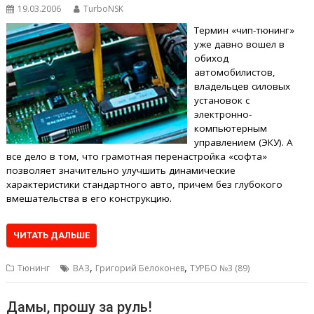
19.03.2006
TurboNSK
Термин «чип-тюнинг»
уже давно вошел в
обиход
автомобилистов,
владельцев силовых
установок с
электронно-
компьютерным
управлением (ЭКУ). А
все дело в том, что грамотная перенастройка «софта»
позволяет значительно улучшить динамические
характеристики стандартного авто, причем без глубокого
вмешательства в его конструкцию.
ЧИТАТЬ ДАЛЬШЕ
,
,
Тюнинг
ВАЗ
Григорий Белоконев
ТУРБО №3 (89)
Дамы, прошу за руль!