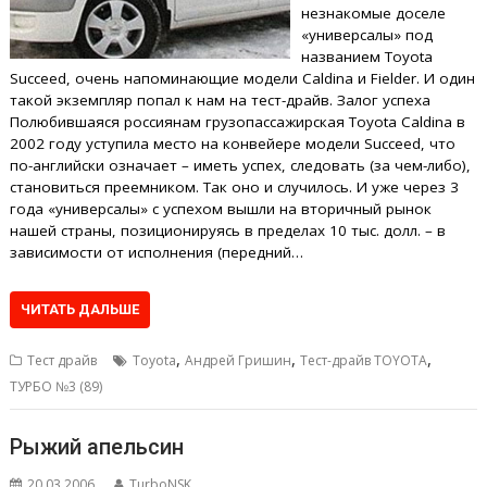
незнакомые доселе
«универсалы» под
названием Toyota
Succeed, очень напоминающие модели Caldina и Fielder. И один
такой экземпляр попал к нам на тест-драйв. Залог успеха
Полюбившаяся россиянам грузопассажирская Toyota Caldina в
2002 году уступила место на конвейере модели Succeed, что
по-английски означает – иметь успех, следовать (за чем-либо),
становиться преемником. Так оно и случилось. И уже через 3
года «универсалы» с успехом вышли на вторичный рынок
нашей страны, позиционируясь в пределах 10 тыс. долл. – в
зависимости от исполнения (передний…
ЧИТАТЬ ДАЛЬШЕ
,
,
,
Тест драйв
Toyota
Андрей Гришин
Тест-драйв TOYOTA
ТУРБО №3 (89)
Рыжий апельсин
20.03.2006
TurboNSK