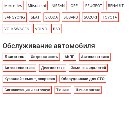
Mercedes
Mitsubishi
NISSAN
OPEL
PEUGEOT
RENAULT
SANGYONG
SEAT
SKODA
SUBARU
SUZUKI
TOYOTA
VOLKSWAGEN
VOLVO
ВАЗ
Обслуживание автомобиля
Двигатель
Ходовая часть
АКПП
Автоэлектрика
Автоэеспертиза
Диагностика
Замена жидклстей
Кузовной ремонт, покраска
Оборудование для СТО
Сигнализация и автозвук
Тюнинг
Шиномонтаж