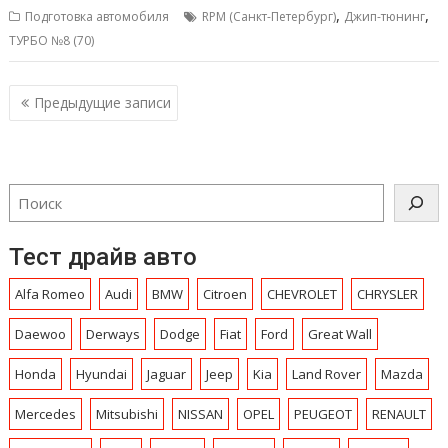
,
,
Подготовка автомобиля
RPM (Санкт-Петербург)
Джип-тюнинг
ТУРБО №8 (70)
Навигация
Предыдущие записи
по
записям
Тест драйв авто
Alfa Romeo
Audi
BMW
Citroen
CHEVROLET
CHRYSLЕR
Daewoo
Derways
Dodge
Fiat
Ford
Great Wall
Honda
Hyundai
Jaguar
Jeep
Kia
Land Rover
Mazda
Mercedes
Mitsubishi
NISSAN
OPEL
PEUGEOT
RENAULT