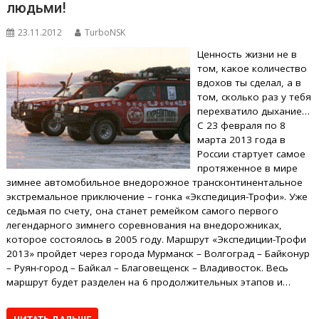
людьми!
23.11.2012
TurboNSK
Ценность жизни не в
том, какое количество
вдохов ты сделал, а в
том, сколько раз у тебя
перехватило дыхание…
С 23 февраля по 8
марта 2013 года в
России стартует самое
протяженное в мире
зимнее автомобильное внедорожное трансконтинентальное
экстремальное приключение – гонка «Экспедиция-Трофи». Уже
седьмая по счету, она станет ремейком самого первого
легендарного зимнего соревнования на внедорожниках,
которое состоялось в 2005 году. Маршрут «Экспедиции-Трофи
2013» пройдет через города Мурманск – Волгоград – Байконур
– Руян-город – Байкал – Благовещенск – Владивосток. Весь
маршрут будет разделен на 6 продолжительных этапов и…