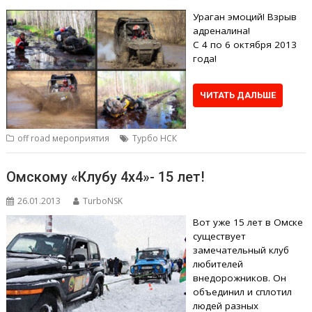
Ураган эмоций! Взрыв
адреналина!
С 4 по 6 октября 2013
года!
ЧИТАТЬ ДАЛЬШЕ
off road мероприятия
Турбо НСК
Омскому «Клубу 4х4»- 15 лет!
26.01.2013
TurboNSK
Вот уже 15 лет в Омске
существует
замечательный клуб
любителей
внедорожников. Он
объединил и сплотил
людей разных