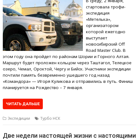
В среду, 2 января,
стартовала трофи-
экспедиция
«Метелька»,
организатором
которой ежегодно
выступает
новосибирский Off
Road Master Club. В
этом году она пройдет по районам Шории и Горного Алтая.
Маршрут будет проложен кольцом через Таштагол, Телецкое
озеро, Чемал, Ороктой, Чергу и Бийск. Участники экспедиции
почтили память безвременно ушедшего год назад
«Командора» — Игоря Куликова и отправились в путь. Финиш
планируется на Рождество – 7 января.
ЧИТАТЬ ДАЛЬШЕ
Экспедиции
Турбо НСК
Две недели настоящей жизни с настоящими