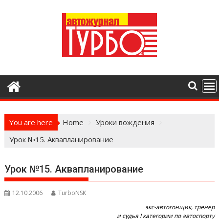
Skip
to
content
You are here
Home
Уроки вождения
Урок №15. Аквапланирование
Урок №15. Аквапланирование
12.10.2006
TurboNSK
экс-автогонщик, тренер
и судья I категории по автоспорту