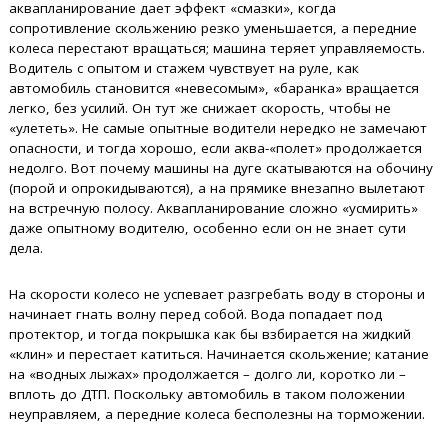
аквапланирование дает эффект «смазки», когда
сопротивление скольжению резко уменьшается, а передние
колеса перестают вращаться; машина теряет управляемость.
Водитель с опытом и стажем чувствует на руле, как
автомобиль становится «невесомым», «баранка» вращается
легко, без усилий. Он тут же снижает скорость, чтобы не
«улететь». Не самые опытные водители нередко не замечают
опасности, и тогда хорошо, если аква-«полет» продолжается
недолго. Вот почему машины на дуге скатываются на обочину
(порой и опрокидываются), а на прямике внезапно вылетают
на встречную полосу. Аквапланирование сложно «усмирить»
даже опытному водителю, особенно если он не знает сути
дела.
На скорости колесо не успевает разгребать воду в стороны и
начинает гнать волну перед собой. Вода попадает под
протектор, и тогда покрышка как бы взбирается на жидкий
«клин» и перестает катиться. Начинается скольжение; катание
на «водных лыжах» продолжается – долго ли, коротко ли –
вплоть до ДТП. Поскольку автомобиль в таком положении
неуправляем, а передние колеса бесполезны на торможении.