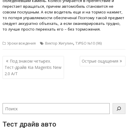
обледеневший камень. Колесо упирается в препятствие и
перестает вращаться, причем автомобиль становится не
совсем послушным. А если водитель еще и на тормоз нажмет,
то потеря управляемости обеспечена! Поэтому такой предмет
следует аккуратно объехать, а если сманеврировать трудно,
то лучше просто переехать его – без торможения.
,
Уроки вождения
Виктор Жигулин
ТУРБО №10 (96)
Навигация
Под знаком четырех.
Острые ощущения
по
Тест-драйв Kia Magentis New
записям
2.0 A/T
Тест драйв авто