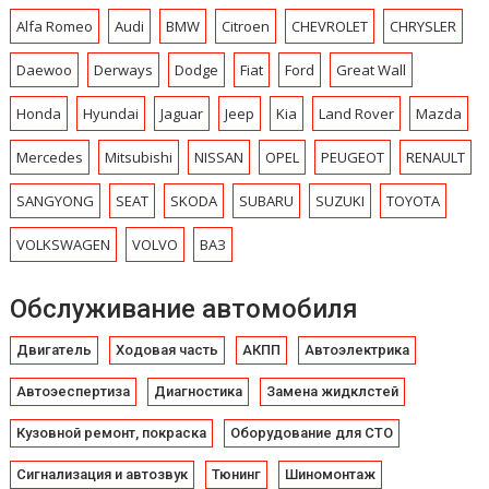
Alfa Romeo
Audi
BMW
Citroen
CHEVROLET
CHRYSLЕR
Daewoo
Derways
Dodge
Fiat
Ford
Great Wall
Honda
Hyundai
Jaguar
Jeep
Kia
Land Rover
Mazda
Mercedes
Mitsubishi
NISSAN
OPEL
PEUGEOT
RENAULT
SANGYONG
SEAT
SKODA
SUBARU
SUZUKI
TOYOTA
VOLKSWAGEN
VOLVO
ВАЗ
Обслуживание автомобиля
Двигатель
Ходовая часть
АКПП
Автоэлектрика
Автоэеспертиза
Диагностика
Замена жидклстей
Кузовной ремонт, покраска
Оборудование для СТО
Сигнализация и автозвук
Тюнинг
Шиномонтаж