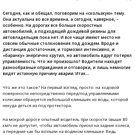
Сегодня, как и обещал, поговорим на «скользкую» тему.
Она актуальна во все времена, а сегодня, наверное, –
особенно. На дорогах все больше скоростных
автомобилей, а подходящей дождевой резины для
автовладельцев пока нет. И все чаще имеют место не
совсем обычные столкновения под дождем. Вроде и
дистанция достаточная, и тормозил интенсивно, и
«баранку» энергично крутил, но автомобиль вдруг потерял
управляемость. Что же произошло? Водители находят
разнообразные оправдания и отговорки, и лишь немногие
видят истинную причину аварии. Итак…
Что же это такое? На первый взгляд, просто: на ходовой
поверхности непосредственно перед/под управляемыми
колесами образуется небольшой клинышек из воды, которой
некуда деться из-под протектора.
На мокрой дороге опытный водитель при скорости свыше 80
км/ч не допустит, чтобы автомобиль присел на задние колеса,
а передние как бы всплыли на водяном клинышке. Ведь