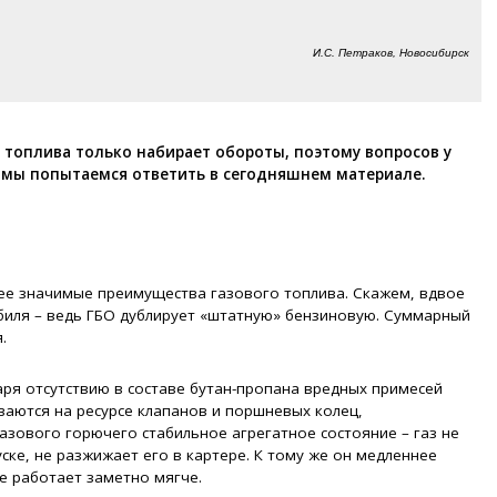
И.С. Петраков, Новосибирск
 топлива только набирает обороты, поэтому вопросов у
х мы попытаемся ответить в сегодняшнем материале.
ее значимые преимущества газового топлива. Скажем, вдвое
иля – ведь ГБО дублирует «штатную» бензиновую. Суммарный
.
даря отсутствию в составе бутан-пропана вредных примесей
зываются на ресурсе клапанов и поршневых колец,
газового горючего стабильное агрегатное состояние – газ не
ске, не разжижает его в картере. К тому же он медленнее
зе работает заметно мягче.