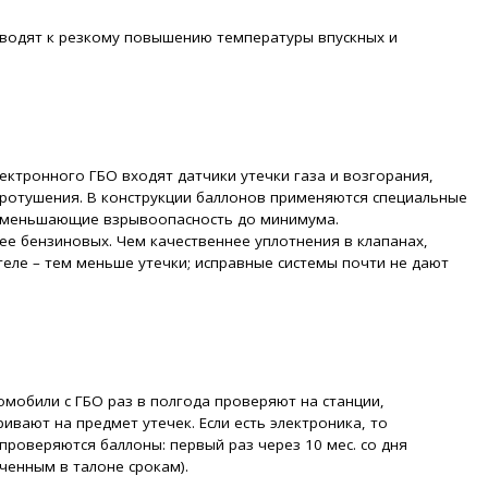
иводят к резкому повышению температуры впускных и
лектронного ГБО входят датчики утечки газа и возгорания,
аротушения. В конструкции баллонов применяются специальные
 уменьшающие взрывоопасность до минимума.
ее бензиновых. Чем качественнее уплотнения в клапанах,
ителе – тем меньше утечки; исправные системы почти не дают
мобили с ГБО раз в полгода проверяют на станции,
ивают на предмет утечек. Если есть электроника, то
проверяются баллоны: первый раз через 10 мес. со дня
ченным в талоне срокам).