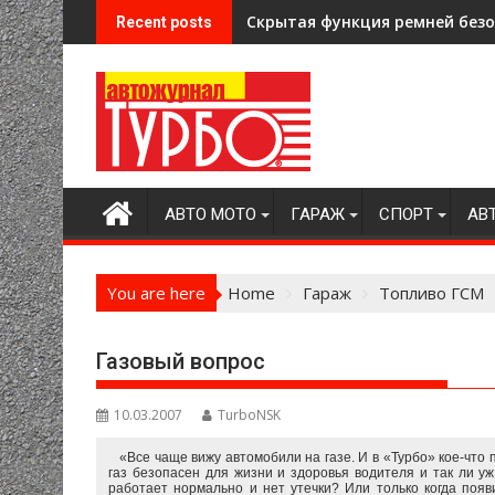
Skip
Скрытая функция ремней безоп
Recent posts
to
content
АВТО МОТО
ГАРАЖ
СПОРТ
АВ
You are here
Home
Гараж
Топливо ГСМ
Газовый вопрос
10.03.2007
TurboNSK
«Все чаще вижу автомобили на газе. И в «Турбо» кое-что 
газ безопасен для жизни и здоровья водителя и так ли уж
работает нормально и нет утечки? Или только когда поя