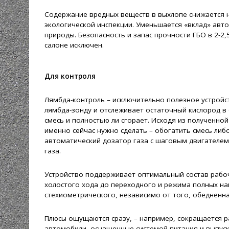
Содержание вредных веществ в выхлопе снижается н
экологической инспекции. Уменьшается «вклад» авт
природы. Безопасность и запас прочности ГБО в 2-2,
салоне исключен.
Для контроля
Лямбда-контроль – исключительно полезное устройс
лямбда-зонду и отслеживает остаточный кислород в 
смесь и полностью ли сгорает. Исходя из полученн
именно сейчас нужно сделать – обогатить смесь либо
автоматический дозатор газа с шаговым двигателем
газа.
Устройство поддерживает оптимальный состав рабоче
холостого хода до переходного и режима полных нагр
стехиометрического, независимо от того, обедненна
Плюсы ощущаются сразу, – например, сокращается р
автомобили, оснащенные системой питания и выпуска