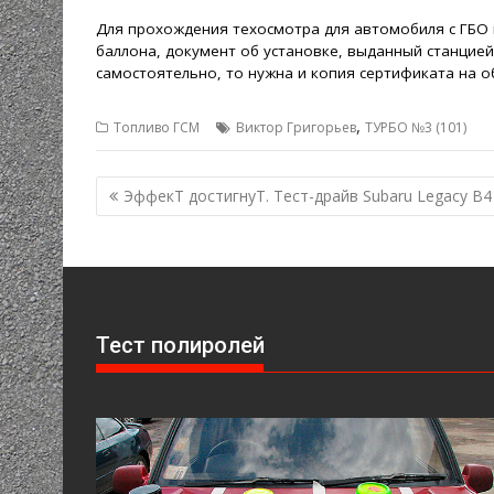
Для прохождения техосмотра для автомобиля с ГБО
баллона, документ об установке, выданный станцией
самостоятельно, то нужна и копия сертификата на о
,
Топливо ГСМ
Виктор Григорьев
ТУРБО №3 (101)
Навигация
ЭффекТ достигнуТ. Тест-драйв Subaru Legacy B4
по
записям
Тест полиролей