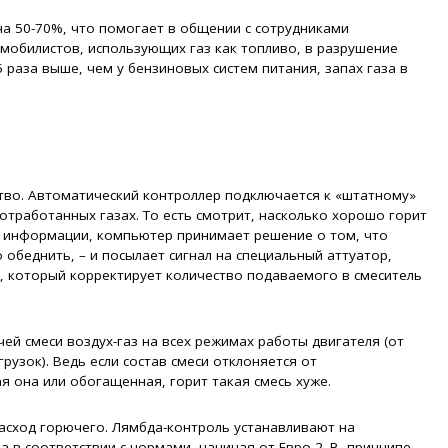
а 50-70%, что помогает в общении с сотрудниками
омобилистов, использующих газ как топливо, в разрушение
5 раза выше, чем у бензиновых систем питания, запах газа в
тво. Автоматический контроллер подключается к «штатному»
отработанных газах. То есть смотрит, насколько хорошо горит
ой информации, компьютер принимает решение о том, что
 обеднить, – и посылает сигнал на специальный аттуатор,
, который корректирует количество подаваемого в смеситель
й смеси воздух-газ на всех режимах работы двигателя (от
узок). Ведь если состав смеси отклоняется от
я она или обогащенная, горит такая смесь хуже.
асход горючего. Лямбда-контроль устанавливают на
 в соответствии с нормами, начиная от Евро 2. В принципе