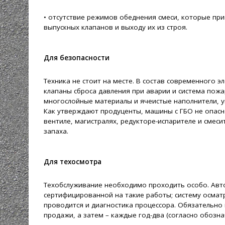
• отсутствие режимов обеднения смеси, которые пр
выпускных клапанов и выходу их из строя.
Для безопасности
Техника не стоит на месте. В состав современного э
клапаны сброса давления при аварии и система пож
многослойные материалы и ячеистые наполнители,
Как утверждают продуценты, машины с ГБО не опасн
вентиле, магистралях, редукторе-испарителе и смес
запаха.
Для техосмотра
Техобслуживание необходимо проходить особо. Авто
сертифицированной на такие работы; систему осматр
проводится и диагностика процессора. Обязательно 
продажи, а затем – каждые год-два (согласно обозна