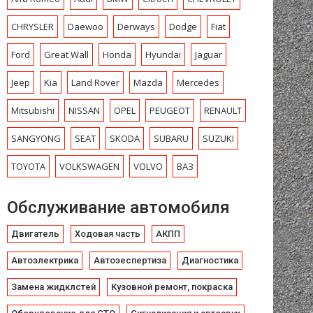
CHRYSLЕR
Daewoo
Derways
Dodge
Fiat
Ford
Great Wall
Honda
Hyundai
Jaguar
Jeep
Kia
Land Rover
Mazda
Mercedes
Mitsubishi
NISSAN
OPEL
PEUGEOT
RENAULT
SANGYONG
SEAT
SKODA
SUBARU
SUZUKI
TOYOTA
VOLKSWAGEN
VOLVO
ВАЗ
Обслуживание автомобиля
Двигатель
Ходовая часть
АКПП
Автоэлектрика
Автоэеспертиза
Диагностика
Замена жидклстей
Кузовной ремонт, покраска