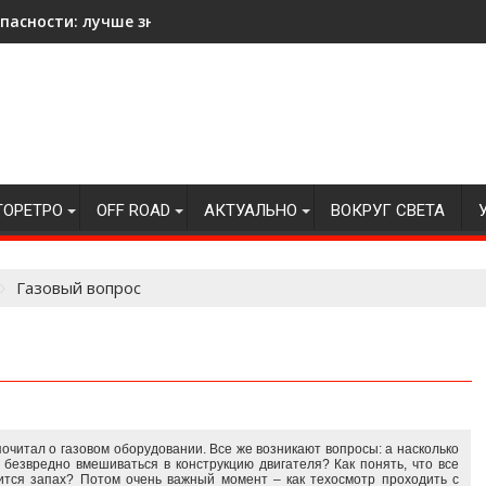
асности: лучше знать на всякий случай!
ТОРЕТРО
OFF ROAD
АКТУАЛЬНО
ВОКРУГ СВЕТА
Газовый вопрос
почитал о газовом оборудовании. Все же возникают вопросы: а насколько
 безвредно вмешиваться в конструкцию двигателя? Как понять, что все
вится запах? Потом очень важный момент – как техосмотр проходить с