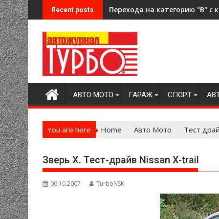
Skip
Перехода на категорию "В" 
Recent posts
to
content
АВТО МОТО
ГАРАЖ
СПОРТ
АВ
You are here
Home
Авто Мото
Тест дра
Зверь Х. Тест-драйв Nissan X-trail
06.10.2007
TurboNSK