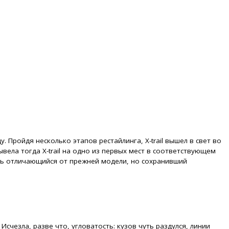
. Пройдя несколько этапов рестайлинга, X-trail вышел в свет во
ывела тогда X-trail на одно из первых мест в соответствующем
чуть отличающийся от прежней модели, но сохранивший
счезла, разве что, угловатость: кузов чуть раздулся, линии