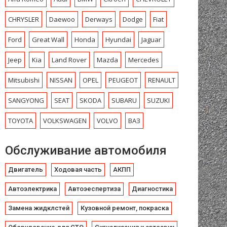
CHRYSLЕR
Daewoo
Derways
Dodge
Fiat
Ford
Great Wall
Honda
Hyundai
Jaguar
Jeep
Kia
Land Rover
Mazda
Mercedes
Mitsubishi
NISSAN
OPEL
PEUGEOT
RENAULT
SANGYONG
SEAT
SKODA
SUBARU
SUZUKI
TOYOTA
VOLKSWAGEN
VOLVO
ВАЗ
Обслуживание автомобиля
Двигатель
Ходовая часть
АКПП
Автоэлектрика
Автоэеспертиза
Диагностика
Замена жидклстей
Кузовной ремонт, покраска