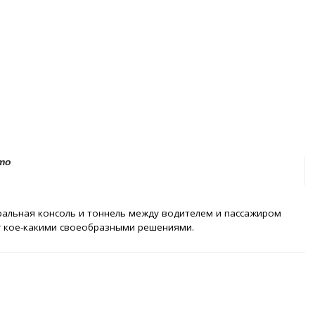
то
тральная консоль и тоннель между водителем и пассажиром
у кое-какими своеобразными решениями.