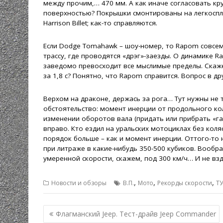
между прочим,… 470 мм. А как иначе согласовать кр
поверхностью? Покрышки смонтированы на легкоспл
Harrison Billet; как-то справляются.
Если Dodge Tomahawk – шоу-номер, то Rapom совсем 
трассу, где проводятся «дрэг»-заезды. О динамике R
заведомо превосходит все мыслимые пределы. Скажем
за 1,8 с? Понятно, что Rapom справится. Вопрос в др
Верхом на драконе, держась за рога… Тут нужны не 
обстоятельство: момент инерции от продольного ко
изменении оборотов вала (придать или прибрать «газ
вправо. Кто ездил на уральских мотоциклах без кол
порядок больше – как и момент инерции. Оттого-то 
при литраже в какие-нибудь 350-500 кубиков. Вообр
умеренной скорости, скажем, под 300 км/ч… И не в
,
,
,
Новости и обзоры
В.П.
Мото
Рекорды скорости
ТУ
Навигация
Флагманский Jeep. Тест-драйв Jeep Commander