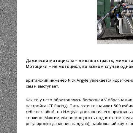
Даже если мотоциклы – не ваша страсть, мимо т
Мотоцикл – не мотоцикл, во всяком случае однок
Британский инженер Nick Argyle увлекается «дрэг-ре
сам и выступает.
Как-то у него образовалась бесхозная V-образная «в
настройка ICE Racing). Пять сотен означают 500 куби
себе неслабый, но N.Argyle дооснастил его приводным 
топливо. Максимальная мощность поднята тем самым 
регулировки давления наддува), наибольший крутящ