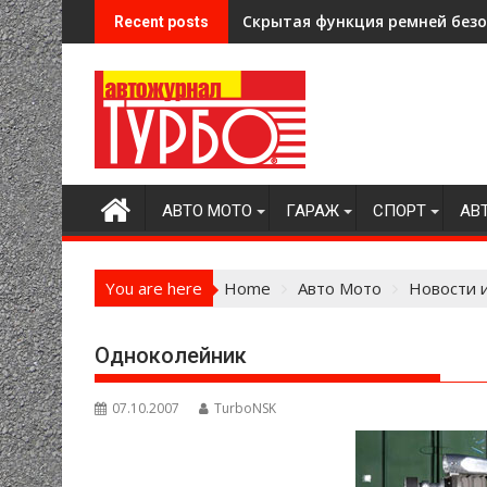
Skip
Скрытая функция ремней безоп
Recent posts
to
content
АВТО МОТО
ГАРАЖ
СПОРТ
АВ
You are here
Home
Авто Мото
Новости 
Одноколейник
07.10.2007
TurboNSK