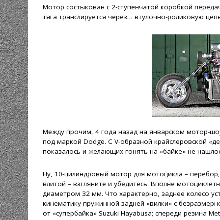
Мотор состыкован с 2-ступенчатой коробкой передач 
тяга транслируется через… втулочно-роликовую цепь.
Между прочим, 4 года назад на январском мотор-ш
под маркой Dodge. С V-образной крайслеровской «де
показалось и желающих гонять на «байке» не нашло
Ну, 10-цилиндровый мотор для мотоцикла – перебор, 
влитой – взгляните и убедитесь. Вполне мотоциклет
диаметром 32 мм. Что характерно, заднее колесо ус
кинематику пружинной задней «вилки» с безразмерн
от «супербайка» Suzuki Hayabusa; спереди резина Met