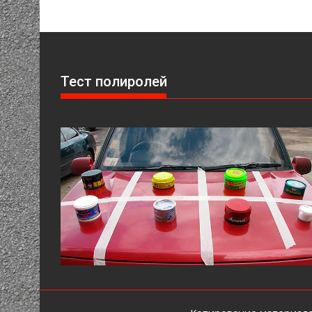
по
записям
Тест полиролей