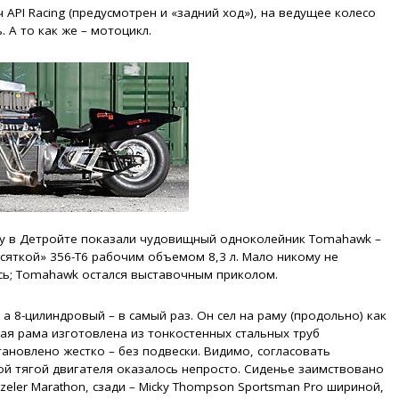
API Racing (предусмотрен и «задний ход»), на ведущее колесо
 А то как же – мотоцикл.
оу в Детройте показали чудовищный одноколейник Tomahawk –
сяткой» 356-T6 рабочим объемом 8,3 л. Мало никому не
сь; Tomahawk остался выставочным приколом.
а 8-цилиндровый – в самый раз. Он сел на раму (продольно) как
ная рама изготовлена из тонкостенных стальных труб
тановлено жестко – без подвески. Видимо, согласовать
ой тягой двигателя оказалось непросто. Сиденье заимствовано
zeler Marathon, сзади – Micky Thompson Sportsman Pro шириной,