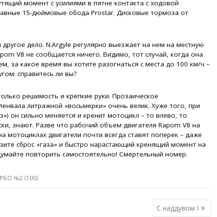
утящий момент с усилиями в пятне контакта с ходовой
авные 15-дюймовые обода Prostar. Дисковые тормоза от
другое дело. N.Argyle регулярно выезжает на нем на местную
apom V8 не сообщается ничего. Видимо, тот случай, когда она
, за какое время вы хотите разогнаться с места до 100 км/ч –
угом: справитесь ли вы?
только решимость и крепкие руки. Прозаическое
ленвала литражной «восьмерки» очень велик. Хуже того, при
») он сильно меняется и кренит мотоцикл – то влево, то
яски, знают. Разве что рабочий объем двигателя Rapom V8 на
на мотоциклах двигатели почти всегда ставят поперек – даже
азите сброс «газа» и быстро нарастающий кренящий момент на
здумайте повторить самостоятельно! Смертельный номер.
РБО №2 (100)
С наддувом I