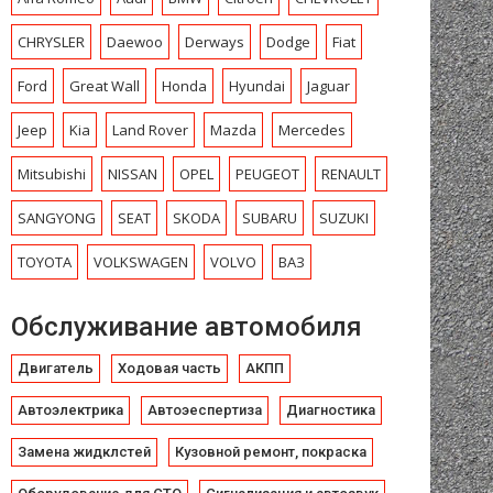
CHRYSLЕR
Daewoo
Derways
Dodge
Fiat
Ford
Great Wall
Honda
Hyundai
Jaguar
Jeep
Kia
Land Rover
Mazda
Mercedes
Mitsubishi
NISSAN
OPEL
PEUGEOT
RENAULT
SANGYONG
SEAT
SKODA
SUBARU
SUZUKI
TOYOTA
VOLKSWAGEN
VOLVO
ВАЗ
Обслуживание автомобиля
Двигатель
Ходовая часть
АКПП
Автоэлектрика
Автоэеспертиза
Диагностика
Замена жидклстей
Кузовной ремонт, покраска