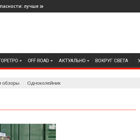
асности: лучше знать на всякий случай!
ТОРЕТРО
OFF ROAD
АКТУАЛЬНО
ВОКРУГ СВЕТА
и обзоры
Одноколейник