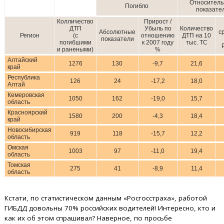
Относител
Погибло
показате
Колличество
Прирост /
ДТП
Убыль по
Количество
Абсолютные
с
Регион
(с
отношению
ДТП на 10
показатели
погибшими
к 2007 году
тыс. ТС
и ранеными)
%
Алтайский
1276
130
-9,7
21,6
край
Республика
126
24
-17,2
18,0
Алтай
Кемеровская
1050
162
-19,0
15,7
область
Красноярский
1580
200
-4,3
18,4
край
Новосибирская
919
118
-15,7
12,2
область
Омская
1003
97
-11,0
19,4
область
Томская
275
41
-8,9
11,4
область
Кстати, по статистическом данным «Росгосстраха», работой
ГИБДД довольны 70% российских водителей! Интересно, кто и
как их об этом спрашивал? Наверное, по просьбе