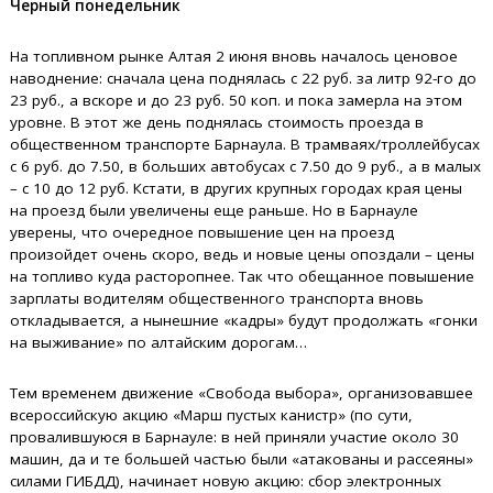
Черный понедельник
На топливном рынке Алтая 2 июня вновь началось ценовое
наводнение: сначала цена поднялась с 22 руб. за литр 92-го до
23 руб., а вскоре и до 23 руб. 50 коп. и пока замерла на этом
уровне. В этот же день поднялась стоимость проезда в
общественном транспорте Барнаула. В трамваях/троллейбусах
с 6 руб. до 7.50, в больших автобусах с 7.50 до 9 руб., а в малых
– с 10 до 12 руб. Кстати, в других крупных городах края цены
на проезд были увеличены еще раньше. Но в Барнауле
уверены, что очередное повышение цен на проезд
произойдет очень скоро, ведь и новые цены опоздали – цены
на топливо куда расторопнее. Так что обещанное повышение
зарплаты водителям общественного транспорта вновь
откладывается, а нынешние «кадры» будут продолжать «гонки
на выживание» по алтайским дорогам…
Тем временем движение «Свобода выбора», организовавшее
всероссийскую акцию «Марш пустых канистр» (по сути,
провалившуюся в Барнауле: в ней приняли участие около 30
машин, да и те большей частью были «атакованы и рассеяны»
силами ГИБДД), начинает новую акцию: сбор электронных