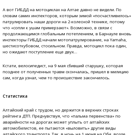
А вот ГИБДД на мотоциклах на Алтае давно не видели. По
словам самих инспекторов, которым зимой «посчастливилось»
патрулировать наши дороги на 2-колесной технике, потому
что «сопли к ушам примерзают». Возможно, в связи с
продолжающимся глобальным потеплением, в Барнауле вновь
инспекторы ГИБДД начали мотопатрулирование, на Yamaha,
шестисоткубовом, стосильном. Правда, мотоцикл пока один,
но ожидают поступление еще двух…
Кстати, велосипедист, на 9 мая сбивший старушку, которая
позднее от полученных травм скончалась, пришел в милицию
сам, когда узнал, чем то происшествие закончилось.
Статистика
Алтайский край с трудом, но держится в верхних строках
рейтинга ДТП. Предчувствуя, что «пальма первенства» по
аварийности на дорогах может уплыть от алтайских
автомобилистов, ее пытаются «выловить» другие виды
алтайского транспорта. Так, в ночь на 1 июня на Оби, возле