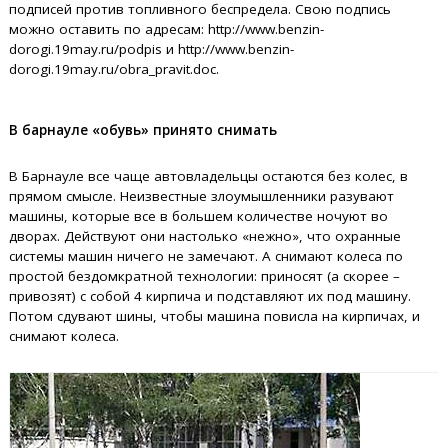
подписей против топливного беспредела. Свою подпись
можно оставить по адресам: http://www.benzin-
dorogi.19may.ru/podpis и http://www.benzin-
dorogi.19may.ru/obra_pravit.doc.
В барнауле «обувь» принято снимать
В Барнауле все чаще автовладельцы остаются без колес, в
прямом смысле. Неизвестные злоумышленники разувают
машины, которые все в большем количестве ночуют во
дворах. Действуют они настолько «нежно», что охранные
системы машин ничего не замечают. А снимают колеса по
простой бездомкратной технологии: приносят (а скорее –
привозят) с собой 4 кирпича и подставляют их под машину.
Потом сдувают шины, чтобы машина повисла на кирпичах, и
снимают колеса.