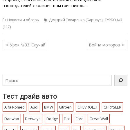
взяткодателей с количеством гаишников…
,
Новости и обзоры
Дмитрий Токаренко (Барнаул)
ТУРБО №7
(117)
Навигация
Урок №33. Случай
Война моторов
по
записям
Тест драйв авто
Alfa Romeo
Audi
BMW
Citroen
CHEVROLET
CHRYSLЕR
Daewoo
Derways
Dodge
Fiat
Ford
Great Wall