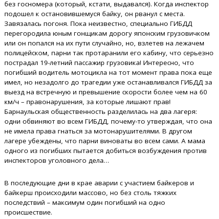
без госномера (который, кстати, выдавался). Когда инспектор
подошел к остановившемуся байку, он рванул с места.
Завязалась погоня. Пока неизвестно, специально ГИБДД
перегородила юным гонщикам дорогу японским грузовичком
или он попался на их пути случайно, но, взлетев на лежачем
полицейском, парни так протаранили его кабину, что серьезно
пострадал 19-летний пассажир грузовика! Интересно, что
погибший водитель мотоцикла на тот момент права пока еще
имел, но незадолго до трагедии уже останавливался ГИБДД за
выезд на встречную и превышение скорости более чем на 60
км/ч – правонарушения, за которые лишают прав!
Барнаульская общественность разделилась на два лагеря:
одни обвиняют во всем ГИБДД, почему-то утверждая, что она
не имела права гнаться за мотонарушителями. В другом
лагере убеждены, что парни виноваты во всем сами. А мама
одного из погибших пытается добиться возбуждения против
инспекторов уголовного дела…
В последующие дни в крае аварии с участием байкеров и
байкерш происходили массово, но без столь тяжких
последствий – максимум один погибший на одно
происшествие.