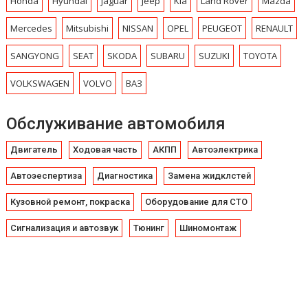
Honda
Hyundai
Jaguar
Jeep
Kia
Land Rover
Mazda
Mercedes
Mitsubishi
NISSAN
OPEL
PEUGEOT
RENAULT
SANGYONG
SEAT
SKODA
SUBARU
SUZUKI
TOYOTA
VOLKSWAGEN
VOLVO
ВАЗ
Обслуживание автомобиля
Двигатель
Ходовая часть
АКПП
Автоэлектрика
Автоэеспертиза
Диагностика
Замена жидклстей
Кузовной ремонт, покраска
Оборудование для СТО
Сигнализация и автозвук
Тюнинг
Шиномонтаж