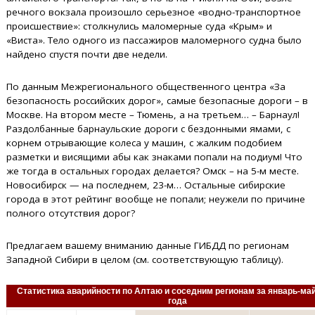
речного вокзала произошло серьезное «водно-транспортное
происшествие»: столкнулись маломерные суда «Крым» и
«Виста». Тело одного из пассажиров маломерного судна было
найдено спустя почти две недели.
По данным Межрегионального общественного центра «За
безопасность российских дорог», самые безопасные дороги – в
Москве. На втором месте – Тюмень, а на третьем… – Барнаул!
Раздолбанные барнаульские дороги с бездонными ямами, с
корнем отрывающие колеса у машин, с жалким подобием
разметки и висящими абы как знаками попали на подиум! Что
же тогда в остальных городах делается? Омск – на 5-м месте.
Новосибирск — на последнем, 23-м… Остальные сибирские
города в этот рейтинг вообще не попали; неужели по причине
полного отсутствия дорог?
Предлагаем вашему вниманию данные ГИБДД по регионам
Западной Сибири в целом (см. соответствующую таблицу).
Статистика аварийности по Алтаю и соседним регионам за январь-ма
года