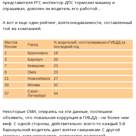
представителя РГС инспектор ДПС тормозил машину и
спрашивал, доволен ли водитель его работой…
А вот и еще один рейтинг, взятконедаваемости, составленный
той же компанией:
Местов
% водителей, «отстегивавших»ГИБДД за
Город
России
последний год
2
Красноярск
18
3
Барнаул
20
7
Кемерово
23
8
Омск
23
21
Новосибирск
27
30
Москва
32
Санкт-
37
44
Петербург
Некоторые СМИ, опираясь на эти данные, поспешили
объявить, что повальная коррупция в ГИБДД – не более чем
миф. С одной стороны, действительно: всего-то каждый 5-й
барнаульский водитель дает взятки гаишникам. С другой
стороны, если сопоставить количество водителей-