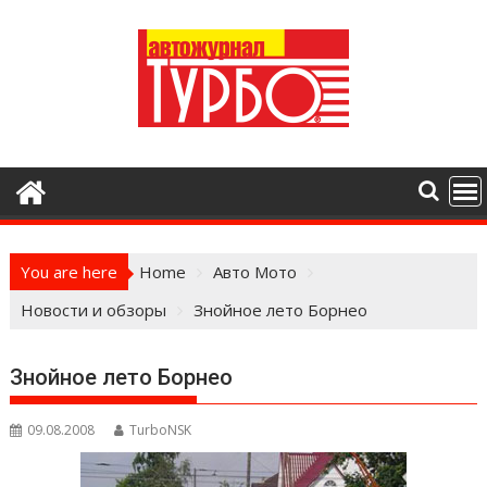
Skip
to
content
You are here
Home
Авто Мото
Новости и обзоры
Знойное лето Борнео
Знойное лето Борнео
09.08.2008
TurboNSK