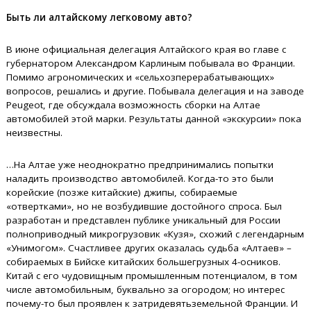
Быть ли алтайскому легковому авто?
В июне официальная делегация Алтайского края во главе с
губернатором Александром Карлиным побывала во Франции.
Помимо агрономических и «сельхозперерабатывающих»
вопросов, решались и другие. Побывала делегация и на заводе
Peugeot, где обсуждала возможность сборки на Алтае
автомобилей этой марки. Результаты данной «экскурсии» пока
неизвестны.
…На Алтае уже неоднократно предпринимались попытки
наладить производство автомобилей. Когда-то это были
корейские (позже китайские) джипы, собираемые
«отвертками», но не возбудившие достойного спроса. Был
разработан и представлен публике уникальный для России
полноприводный микрогрузовик «Кузя», схожий с легендарным
«Унимогом». Счастливее других оказалась судьба «Алтаев» –
собираемых в Бийске китайских большегрузных 4-осников.
Китай с его чудовищным промышленным потенциалом, в том
числе автомобильным, буквально за огородом; но интерес
почему-то был проявлен к затридевятьземельной Франции. И