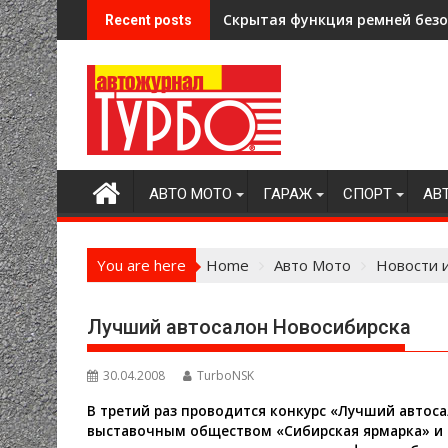
Skip
Скрытая функция ремней безоп
Recent posts
to
content
АВТО МОТО
ГАРАЖ
СПОРТ
АВ
You are here
Home
Авто Мото
Новости 
Лучший автосалон Новосибирска
30.04.2008
TurboNSK
В третий раз проводится конкурс «Лучший автоса
выставочным обществом «Сибирская ярмарка» и р