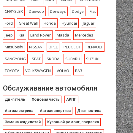
CHRYSLЕR
Daewoo
Derways
Dodge
Fiat
Ford
Great Wall
Honda
Hyundai
Jaguar
Jeep
Kia
Land Rover
Mazda
Mercedes
Mitsubishi
NISSAN
OPEL
PEUGEOT
RENAULT
SANGYONG
SEAT
SKODA
SUBARU
SUZUKI
TOYOTA
VOLKSWAGEN
VOLVO
ВАЗ
Обслуживание автомобиля
Двигатель
Ходовая часть
АКПП
Автоэлектрика
Автоэеспертиза
Диагностика
Замена жидклстей
Кузовной ремонт, покраска