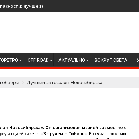
асности: лучше знать на всякий случай!
ТОРЕТРО
OFF ROAD
АКТУАЛЬНО
ВОКРУГ СВЕТА
и обзоры
Лучший автосалон Новосибирска
лон Новосибирска». Он организован мэрией совместно с
едакцией газеты «За рулем – Сибирь». Его участниками