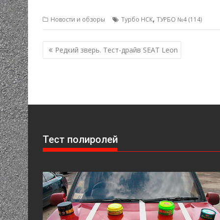
,
Новости и обзоры
Турбо НСК
ТУРБО №4 (114)
Навигация
Редкий зверь. Тест-драйв SEAT Leon
по
записям
Тест полиролей