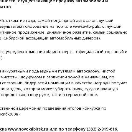
венности, осуществляющие продажу автомобилей и
латно.
ий: открытие года, самый популярный автосалон, лучший
зультатам голосование на портале www.avto-puls.ru, лучший
ективное продвижение, динамичное развитие, самый социально
Д (Сибирской ассоциации автомобильных дилеров).
а», учредила компания «Кристофер» – официальный торговый и
).
и аккуратными подъездными путями к автосалону, чистой
 чистоты) шоу-румом и сервисной зоной в наилучшем, по
 состоянии. Лидер этой номинации в качестве награды получит
ная модель, которая может убирать пыль, сухую и влажную
порядок как в шоу-руме, так и в сервисной зоне.
ственной церемонии подведения итогов конкурса по
сиб-2008».
 www.novo-sibirsk.ru или по телефону (383) 2-919-616.