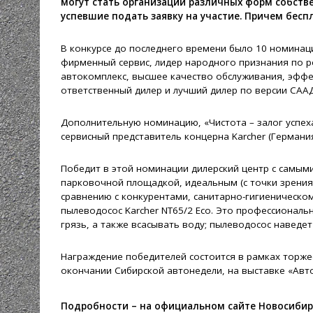
могут стать организации различных форм собст
успевшие подать заявку на участие. Причем бесп
В конкурсе до последнего времени было 10 номинац
фирменный сервис, лидер народного признания по ре
автокомплекс, высшее качество обслуживания, эфф
ответственный дилер и лучший дилер по версии САА
Дополнительную номинацию, «Чистота – залог успех
сервисный представитель концерна Karcher (Германия
Победит в этой номинации дилерский центр с самым
парковочной площадкой, идеальным (с точки зрения
сравнению с конкурентами, санитарно-гигиеническом
пылеводосос Karcher NT65/2 Eco. Это профессиональ
грязь, а также всасывать воду; пылеводосос наведет 
Награждение победителей состоится в рамках торже
окончании Сибирской автонедели, на выставке «Авто
Подробности – на официальном сайте Новосибирска