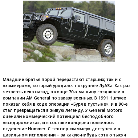
Младшие братья порой перерастают старших; так и с
«хаммером», который уродился покрупнее ЛуАЗа. Как раз
четверть века назад, в конце 70-х машину создавали в
компании AM General по заказу военных. В 1991 Humvee
показал себя в ходе операции «Буря в пустыне», и в 90-е
стал превращаться в живую легенду. У General Motors
оценили коммерческий потенциал бесподобного
«вседорожника», и в составе концерна появилось
отделение Hummer. С тех пор «хаммер» доступен и в
цивильном исполнении – за какую-нибудь сотню тысяч