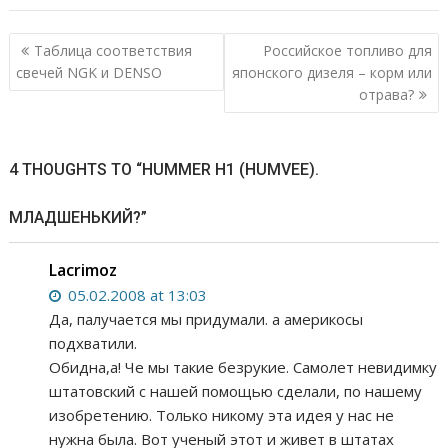
Навигация
Таблица соответствия
Российское топливо для
по
свечей NGK и DENSO
японского дизеля – корм или
записям
отрава?
4 THOUGHTS TO “HUMMER H1 (HUMVEE).
МЛАДШЕНЬКИЙ?”
Lacrimoz
05.02.2008 at 13:03
Да, палучается мы придумали. а америкосы
подхватили.
Обидна,а! Че мы такие безрукие. Самолет невидимку
штатовский с нашей помощью сделали, по нашему
изобретению. Только никому эта идея у нас не
нужна была. Вот ученый этот и живет в штатах