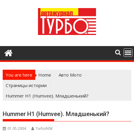
Skip
to
content
You are here
Home
Авто Мото
Страницы истории
Hummer H1 (Humvee). Младшенький?
Hummer H1 (Humvee). Младшенький?
01.05.2004
TurboNSK