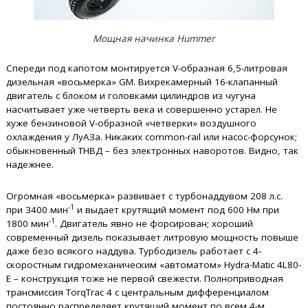
Мощная начинка Hummer
Спереди под капотом монтируется V-образная 6,5-литровая
дизельная «восьмерка» GM. Вихрекамерный 16-клапанный
двигатель с блоком и головками цилиндров из чугуна
насчитывает уже четверть века и совершенно устарел. Не
хуже бензиновой V-образной «четверки» воздушного
охлаждения у ЛуАЗа. Никаких common-rail или насос-форсунок;
обыкновенный ТНВД – без электронных наворотов. Видно, так
надежнее.
Огромная «восьмерка» развивает с турбонаддувом 208 л.с.
-1
при 3400 мин
и выдает крутящий момент под 600 Нм при
-1
1800 мин
. Двигатель явно не форсирован; хороший
современный дизель показывает литровую мощность повыше
даже безо всякого наддува. Турбодизель работает с 4-
скоростным гидромеханическим «автоматом» Hydra-Matic 4L80-
E – конструкция тоже не первой свежести. Полноприводная
трансмиссия TorqTrac 4 с центральным дифференциалом
постоянно распределяет крутящий момент по всем 4-м