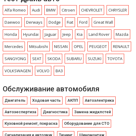
Alfa Romeo
Audi
BMW
Citroen
CHEVROLET
CHRYSLЕR
Daewoo
Derways
Dodge
Fiat
Ford
Great Wall
Honda
Hyundai
Jaguar
Jeep
Kia
Land Rover
Mazda
Mercedes
Mitsubishi
NISSAN
OPEL
PEUGEOT
RENAULT
SANGYONG
SEAT
SKODA
SUBARU
SUZUKI
TOYOTA
VOLKSWAGEN
VOLVO
ВАЗ
Обслуживание автомобиля
Двигатель
Ходовая часть
АКПП
Автоэлектрика
Автоэеспертиза
Диагностика
Замена жидклстей
Кузовной ремонт, покраска
Оборудование для СТО
Сигнализация и автозвук
Тюнинг
Шиномонтаж