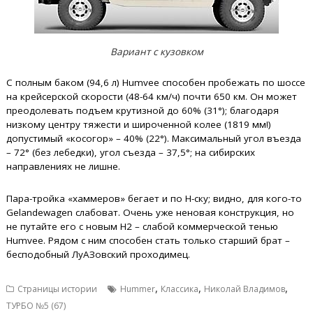
Вариант с кузовком
С полным баком (94,6 л) Humvee способен пробежать по шоссе
на крейсерской скорости (48-64 км/ч) почти 650 км. Он может
преодолевать подъем крутизной до 60% (31°); благодаря
низкому центру тяжести и широченной колее (1819 мм!)
допустимый «косогор» – 40% (22°). Максимальный угол въезда
– 72° (без лебедки), угол съезда – 37,5°; на сибирских
направлениях не лишне.
Пара-тройка «хаммеров» бегает и по Н-ску; видно, для кого-то
Gelandewagen слабоват. Очень уже неновая конструкция, но
не путайте его с новым H2 – слабой коммерческой тенью
Humvee. Рядом с ним способен стать только старший брат –
бесподобный ЛуАЗовский проходимец.
,
,
,
Страницы истории
Hummer
Классика
Николай Владимов
ТУРБО №5 (67)