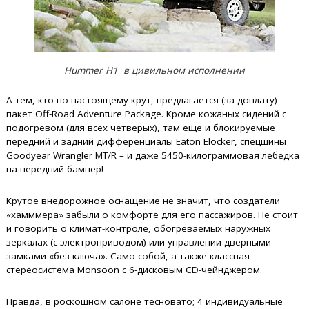
Hummer H1 в цивильном исполнении
А тем, кто по-настоящему крут, предлагается (за доплату)
пакет Off-Road Adventure Package. Кроме кожаных сидений с
подогревом (для всех четверых), там еще и блокируемые
передний и задний дифференциалы Eaton Elocker, спецшины
Goodyear Wrangler MT/R – и даже 5450-килограммовая лебедка
на передний бампер!
Крутое внедорожное оснащение не значит, что создатели
«хамммера» забыли о комфорте для его пассажиров. Не стоит
и говорить о климат-контроле, обогреваемых наружных
зеркалах (с электроприводом) или управлении дверными
замками «без ключа». Само собой, а также классная
стереосистема Monsoon с 6-дисковым CD-чейнджером.
Правда, в роскошном салоне тесновато; 4 индивидуальные