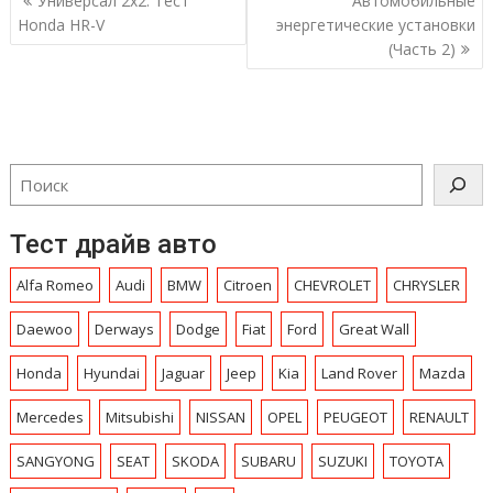
Универсал 2х2. Тест
Автомобильные
по
Honda HR-V
энергетические установки
записям
(Часть 2)
Тест драйв авто
Alfa Romeo
Audi
BMW
Citroen
CHEVROLET
CHRYSLЕR
Daewoo
Derways
Dodge
Fiat
Ford
Great Wall
Honda
Hyundai
Jaguar
Jeep
Kia
Land Rover
Mazda
Mercedes
Mitsubishi
NISSAN
OPEL
PEUGEOT
RENAULT
SANGYONG
SEAT
SKODA
SUBARU
SUZUKI
TOYOTA