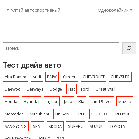
Навигация
Алтай автоспортивный
Одноколейник
по
записям
Тест драйв авто
Alfa Romeo
Audi
BMW
Citroen
CHEVROLET
CHRYSLЕR
Daewoo
Derways
Dodge
Fiat
Ford
Great Wall
Honda
Hyundai
Jaguar
Jeep
Kia
Land Rover
Mazda
Mercedes
Mitsubishi
NISSAN
OPEL
PEUGEOT
RENAULT
SANGYONG
SEAT
SKODA
SUBARU
SUZUKI
TOYOTA
VOLKSWAGEN
VOLVO
ВАЗ