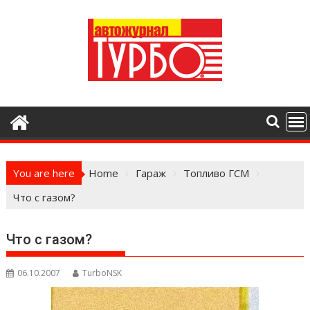
Skip
to
content
You are here
Home
Гараж
Топливо ГСМ
Что с газом?
Что с газом?
06.10.2007
TurboNSK