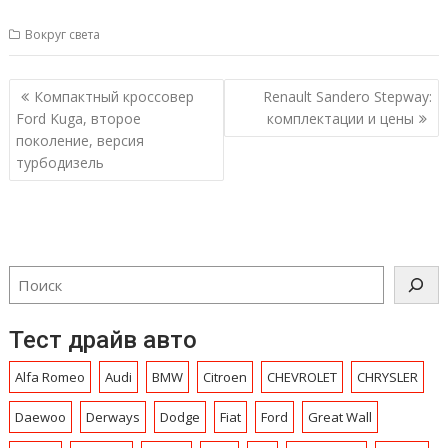
Вокруг света
Навигация
Компактный кроссовер
Renault Sandero Stepway:
по
Ford Kuga, второе
комплектации и цены
записям
поколение, версия
турбодизель
Тест драйв авто
Alfa Romeo
Audi
BMW
Citroen
CHEVROLET
CHRYSLЕR
Daewoo
Derways
Dodge
Fiat
Ford
Great Wall