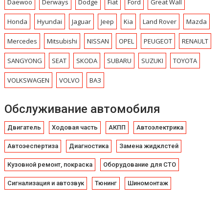
Daewoo
Derways
Dodge
Fiat
Ford
Great Wall
Honda
Hyundai
Jaguar
Jeep
Kia
Land Rover
Mazda
Mercedes
Mitsubishi
NISSAN
OPEL
PEUGEOT
RENAULT
SANGYONG
SEAT
SKODA
SUBARU
SUZUKI
TOYOTA
VOLKSWAGEN
VOLVO
ВАЗ
Обслуживание автомобиля
Двигатель
Ходовая часть
АКПП
Автоэлектрика
Автоэеспертиза
Диагностика
Замена жидклстей
Кузовной ремонт, покраска
Оборудование для СТО
Сигнализация и автозвук
Тюнинг
Шиномонтаж