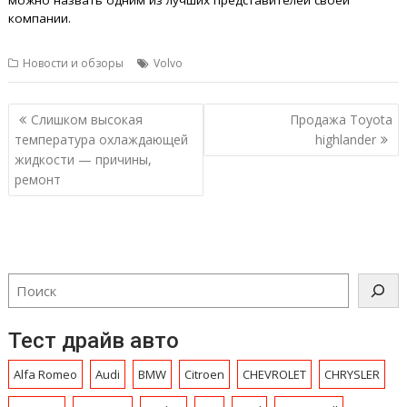
можно назвать одним из лучших представителей своей
компании.
Новости и обзоры
Volvo
Навигация
Слишком высокая
Продажа Toyota
по
температура охлаждающей
highlander
записям
жидкости — причины,
ремонт
Тест драйв авто
Alfa Romeo
Audi
BMW
Citroen
CHEVROLET
CHRYSLЕR