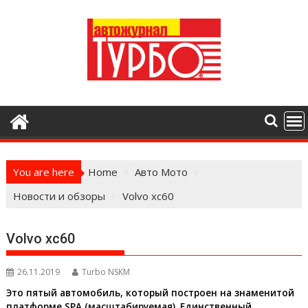
Skip
to
content
You are here
Home
Авто Мото
Новости и обзоры
Volvo xc60
Volvo xc60
26.11.2019
Turbo NSKM
Это пятый автомобиль, который построен на знаменитой
платформе SPA (масштабируемая). Единственный