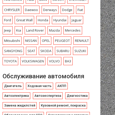
CHRYSLЕR
Daewoo
Derways
Dodge
Fiat
Ford
Great Wall
Honda
Hyundai
Jaguar
Jeep
Kia
Land Rover
Mazda
Mercedes
Mitsubishi
NISSAN
OPEL
PEUGEOT
RENAULT
SANGYONG
SEAT
SKODA
SUBARU
SUZUKI
TOYOTA
VOLKSWAGEN
VOLVO
ВАЗ
Обслуживание автомобиля
Двигатель
Ходовая часть
АКПП
Автоэлектрика
Автоэеспертиза
Диагностика
Замена жидклстей
Кузовной ремонт, покраска