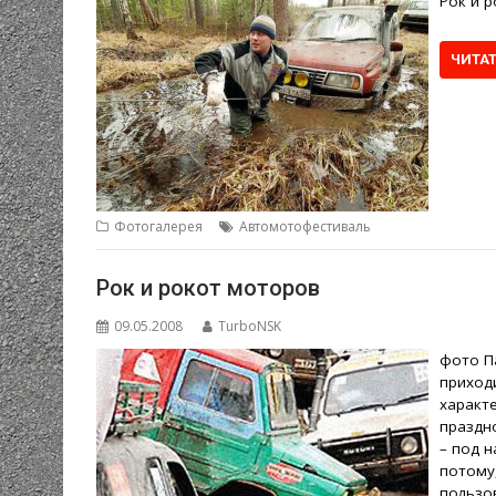
Рок и 
ЧИТА
Фотогалерея
Автомотофестиваль
Рок и рокот моторов
09.05.2008
TurboNSK
фото П
приходи
характе
праздн
– под 
потому
пользо