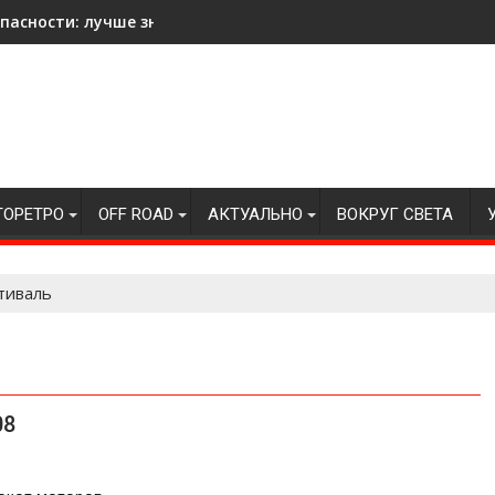
асности: лучше знать на всякий случай!
ТОРЕТРО
OFF ROAD
АКТУАЛЬНО
ВОКРУГ СВЕТА
тиваль
08