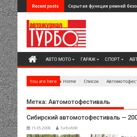
Skip
Скрытая функция ремней безоп
Recent posts
to
content
АВТО МОТО
ГАРАЖ
СПОРТ
АВ
You are here
Home
Список
Автомотофес
Метка:
Автомотофестиваль
Сибирский автомотофестиваль — 20
15.05.2008
TurboNSK