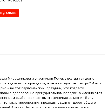
рокот моторов
ТЬ ДАЛЬШЕ
авла Мирошникова и участников Почему всегда так долго
тся ждать этого праздника, а он проходит так быстро? И что
рно – не тот первомайский праздник, что когда-то
овали в добровольно-принудительном порядке, а именно этот
названием «Сибирский автомотофестиваль». Может быть,
, что такие мероприятия проходят вдали от дорог общего
вания? А может быть, оттого что время сжимается и от