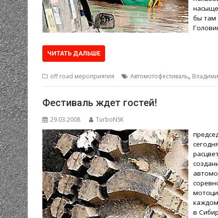
насыще
бы там 
Голови
ЧИТАТЬ ДАЛЬШЕ
,
off road мероприятия
Автомотофестиваль
Владими
Фестиваль ждет гостей!
29.03.2008
TurboNSK
предсе
сегодн
расцве
создан
автомо
соревн
мотоци
каждом
в Сиби