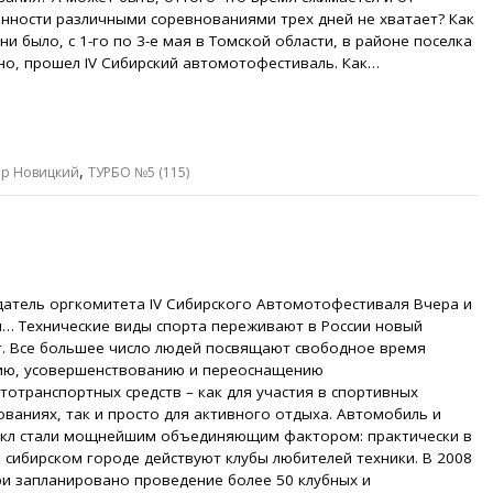
нности различными соревнованиями трех дней не хватает? Как
ни было, с 1-го по 3-е мая в Томской области, в районе поселка
но, прошел IV Сибирский автомотофестиваль. Как…
,
р Новицкий
ТУРБО №5 (115)
датель оргкомитета IV Сибирского Автомотофестиваля Вчера и
я… Технические виды спорта переживают в России новый
т. Все большее число людей посвящают свободное время
ию, усовершенствованию и переоснащению
тотранспортных средств – как для участия в спортивных
ованиях, так и просто для активного отдыха. Автомобиль и
кл стали мощнейшим объединяющим фактором: практически в
 сибирском городе действуют клубы любителей техники. В 2008
ри запланировано проведение более 50 клубных и