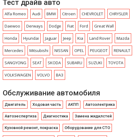
Тест драйв авто
Alfa Romeo
Audi
BMW
Citroen
CHEVROLET
CHRYSLЕR
Daewoo
Derways
Dodge
Fiat
Ford
Great Wall
Honda
Hyundai
Jaguar
Jeep
Kia
Land Rover
Mazda
Mercedes
Mitsubishi
NISSAN
OPEL
PEUGEOT
RENAULT
SANGYONG
SEAT
SKODA
SUBARU
SUZUKI
TOYOTA
VOLKSWAGEN
VOLVO
ВАЗ
Обслуживание автомобиля
Двигатель
Ходовая часть
АКПП
Автоэлектрика
Автоэеспертиза
Диагностика
Замена жидклстей
Кузовной ремонт, покраска
Оборудование для СТО