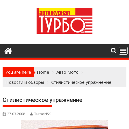
Skip
to
content
You are here
Home
Авто Мото
Новости и обзоры
Стилистическое упражнение
Стилистическое упражнение
27.03.2008
TurboNSK