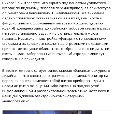
Никого не интересует, что скрыто под панелями угловатого
кузова; по-видимому, типовая переднеприводная архитектура
с 1,5-литровым бензиновым 16-клапанником. Все внимание
отдано стилистике: останавливающая взгляд внешность и
футуристически оформленный интерьер. Когда-то дерзкая
идея xB доведена здесь до крайности: лобовое стекло (правда,
гнутое) установлено едва ли не с отрицательным углом
наклона. Невысокая надстройка «фонаря» с тонированными
стеклами и выдающиеся крылья над огромными покрышками
придают легковушке облик этакого «броневичка»: ни дать, ни
взять — масштабированный humvee. Об аэродинамике тут
говорить не приходится.
В «кокпите» господствует односпицевая «баранка» вычурного
дизайна, — что характерно, размещенная слева. Монитор на
передней панели заменяет собой щиток приборов – да и в
целом акцент в оснащении Hako сделан на продвинутой
информационной и развлекательной телематике. Хотя кого в
наши дни удивишь электронно-компьютерными
«наворотами»?