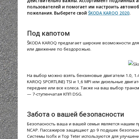
действительно важны. Ассортимент подлинных ак
пользователей и помогает им настроить автомоб
пожелания. Выберете свой
ŠKODA KAROQ 2020
.
Под капотом
ŠKODA KAROQ предлагает широкие возможности для р
или движение по бездорожью.
На выбор можно взять бензиновые двигатели 1.0, 1.4
KAROQ SPORTLINE) TSI и 1,6 MPI или дизельные двигат
передние или все колеса. Также на ваш выбор трансм
— 7-ступенчатая КПП DSG.
Забота о вашей безопасности
Безопасность ваша и вашей семьи является нашим п
NCAP. Пассажиров защищают до 9 подушек безопасно
Системы Isofix и Top Teter используются для улучше