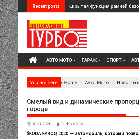
Skip
Скрытая функция ремней безоп
Recent posts
to
content
АВТО МОТО
ГАРАЖ
СПОРТ
АВ
You are here
Home
Авто Мото
Новости 
Смелый вид и динамические пропорц
городе
30.01.2020
Turbo NSKM
ŠKODA KAROQ 2020 — автомобиль, который позво