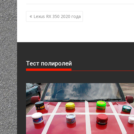
Навигация
Lexus RX 350 2020 года
по
записям
Тест полиролей