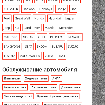
CHRYSLЕR
Daewoo
Derways
Dodge
Fiat
Ford
Great Wall
Honda
Hyundai
Jaguar
Jeep
Kia
Land Rover
Mazda
Mercedes
Mitsubishi
NISSAN
OPEL
PEUGEOT
RENAULT
SANGYONG
SEAT
SKODA
SUBARU
SUZUKI
TOYOTA
VOLKSWAGEN
VOLVO
ВАЗ
Обслуживание автомобиля
Двигатель
Ходовая часть
АКПП
Автоэлектрика
Автоэеспертиза
Диагностика
Замена жидклстей
Кузовной ремонт, покраска