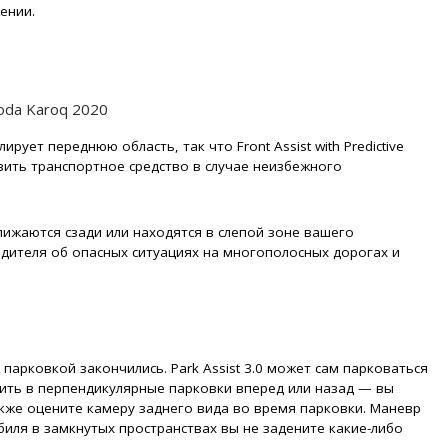
ении.
ует переднюю область, так что Front Assist with Predictive
овить транспортное средство в случае неизбежного
.
лижаются сзади или находятся в слепой зоне вашего
дителя об опасных ситуациях на многополосных дорогах и
парковкой закончились. Park Assist 3.0 может сам парковаться
дить в перпендикулярные парковки вперед или назад — вы
кже оцените камеру заднего вида во время парковки. Маневр
биля в замкнутых пространствах вы не задените какие-либо