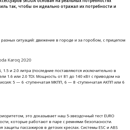
сессуаров ŠKODA основан на реальных потребностях
иль так, чтобы он идеально отражал их потребности и
азных ситуаций: движение в городе и за горобом, с прицепом
, 1.5 и 2.0 литра (последние поставляются исключительно в
ели 1.6 или 2.0 TDI. Мощность от 81 до 140 кВт с приводом на
иссия: 5 — 6 -ступенчатая МКПП, 6 — 8 -ступенчатая АКПП или 6
риоритетом, это доказывает наш 5-звездочный тест EURO
сти, которые работают в паре с ремнями безопасности.
ния защиты пассажиров в детских креслах. Системы ESC и ABS