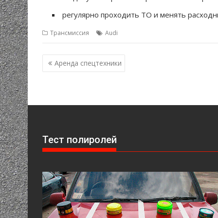
регулярно проходить ТО и менять расходн
Трансмиссия
Audi
Навигация
Аренда спецтехники
по
записям
Тест полиролей