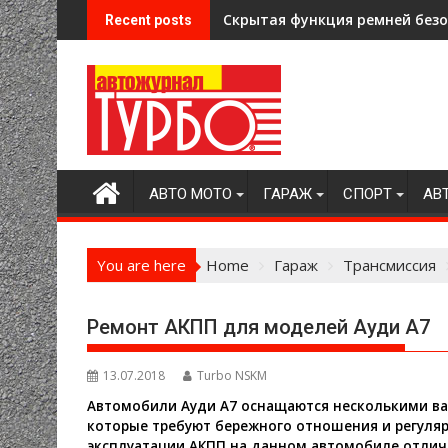
Skip
Скрытая функция ремней безоп
Recent posts
to
content
АВТО МОТО
ГАРАЖ
СПОРТ
АВ
You are here
Home
Гараж
Трансмиссия
Ремонт АКПП для моделей Ауди А7
13.07.2018
Turbo NSKM
Автомобили Ауди А7 оснащаются несколькими ва
которые требуют бережного отношения и регуляр
эксплуатации АКПП на данном автомобиле отли