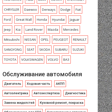
CHRYSLЕR
Daewoo
Derways
Dodge
Fiat
Ford
Great Wall
Honda
Hyundai
Jaguar
Jeep
Kia
Land Rover
Mazda
Mercedes
Mitsubishi
NISSAN
OPEL
PEUGEOT
RENAULT
SANGYONG
SEAT
SKODA
SUBARU
SUZUKI
TOYOTA
VOLKSWAGEN
VOLVO
ВАЗ
Обслуживание автомобиля
Двигатель
Ходовая часть
АКПП
Автоэлектрика
Автоэеспертиза
Диагностика
Замена жидклстей
Кузовной ремонт, покраска