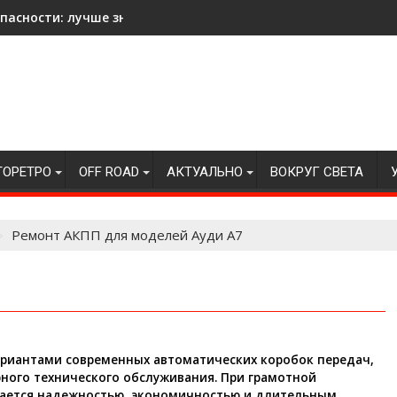
асности: лучше знать на всякий случай!
ТОРЕТРО
OFF ROAD
АКТУАЛЬНО
ВОКРУГ СВЕТА
Ремонт АКПП для моделей Ауди А7
риантами современных автоматических коробок передач,
ного технического обслуживания. При грамотной
чается надежностью, экономичностью и длительным