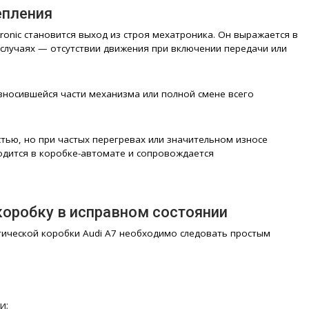
епления
ronic становится выход из строя мехатроника. Он выражается в
 случаях — отсутствии движения при включении передачи или
зносившейся части механизма или полной смене всего
тью, но при частых перегревах или значительном износе
одится в коробке-автомате и сопровождается
 коробку в исправном состоянии
тической коробки Audi A7 необходимо следовать простым
и;