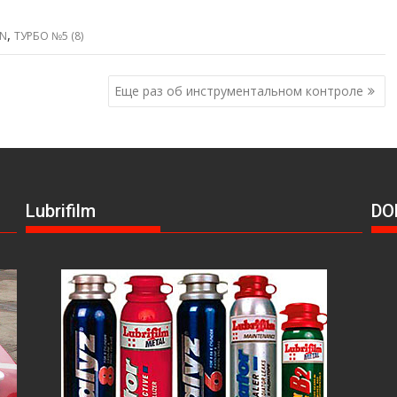
,
AN
ТУРБО №5 (8)
Еще раз об инструментальном контроле
Lubrifilm
DO