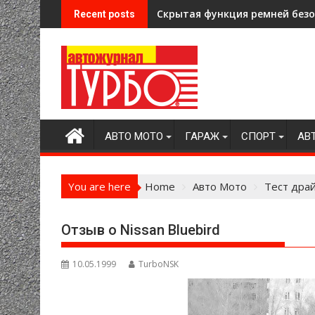
Skip
Скрытая функция ремней безоп
Recent posts
to
content
АВТО МОТО
ГАРАЖ
СПОРТ
АВ
You are here
Home
Авто Мото
Тест дра
Отзыв о Nissan Bluebird
10.05.1999
TurboNSK