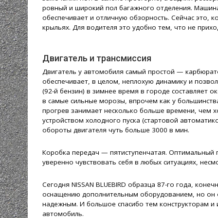
ровный и широкий пол багажного отделения. Машина
обеспечивает и отличную обзорность. Сейчас это, ко
крыльях. Для водителя это удобно тем, что не прихо
Двигатель и трансмиссия
Двигатель у автомобиля самый простой — карбюрато
обеспечивает, в целом, неплохую динамику и позволя
(92-й бензин) в зимнее время в городе составляет ок
в самые сильные морозы, впрочем как у большинства
прогрев занимает несколько больше времени, чем х
устройством холодного пуска (стартовой автоматико
обороты двигателя чуть больше 3000 в мин.
Коробка передач — пятиступенчатая. Оптимальный п
уверенно чувствовать себя в любых ситуациях, несм
Сегодня NISSAN BLUEBIRD образца 87-го года, конечн
оснащению дополнительным оборудованием, но он о
надежным. И большое спасибо тем конструкторам и 
автомобиль.