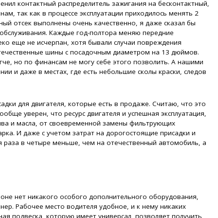
енил контактный распределитель зажигания на бесконтактный,
нам, так как в процессе эксплуатации приходилось менять 2
рный отсек выполнены очень качественно, я даже сказал бы
 обслуживания. Каждые год-полтора меняю передние
еко еще не исчерпан, хотя бывали случаи повреждения
отечественные шины с посадочным диаметром на 13 дюймов.
че, но по финансам не могу себе этого позволить. А нашими
ии и даже в местах, где есть небольшие сколы краски, следов
адки для двигателя, которые есть в продаже. Считаю, что это
обще уверен, что ресурс двигателя и успешная эксплуатация,
лива и масла, от своевременной замены фильтрующих
арка. И даже с учетом затрат на дорогостоящие присадки и
ня раза в четыре меньше, чем на отечественный автомобиль, а
лоне нет никакого особого дополнительного оборудования,
нер. Рабочее место водителя удобное, и к нему никаких
рная подвеска, которую имеет универсал, позволяет получить