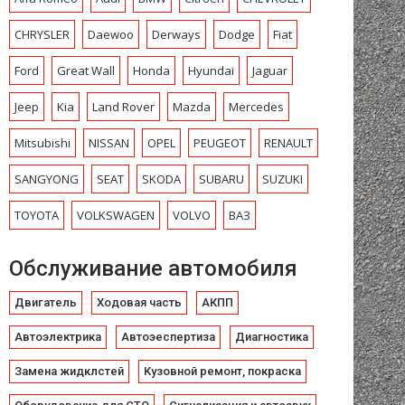
CHRYSLЕR
Daewoo
Derways
Dodge
Fiat
Ford
Great Wall
Honda
Hyundai
Jaguar
Jeep
Kia
Land Rover
Mazda
Mercedes
Mitsubishi
NISSAN
OPEL
PEUGEOT
RENAULT
SANGYONG
SEAT
SKODA
SUBARU
SUZUKI
TOYOTA
VOLKSWAGEN
VOLVO
ВАЗ
Обслуживание автомобиля
Двигатель
Ходовая часть
АКПП
Автоэлектрика
Автоэеспертиза
Диагностика
Замена жидклстей
Кузовной ремонт, покраска