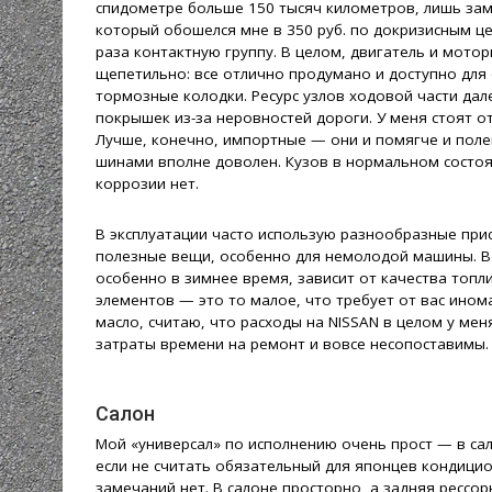
спидометре больше 150 тысяч километров, лишь зам
который обошелся мне в 350 руб. по докризисным це
раза контактную группу. В целом, двигатель и мото
щепетильно: все отлично продумано и доступно для
тормозные колодки. Ресурс узлов ходовой части дал
покрышек из-за неровностей дороги. У меня стоят 
Лучше, конечно, импортные — они и помягче и полег
шинами вполне доволен. Кузов в нормальном состоян
коррозии нет.
В эксплуатации часто использую разнообразные прис
полезные вещи, особенно для немолодой машины. Во
особенно в зимнее время, зависит от качества топ
элементов — это то малое, что требует от вас ином
масло, считаю, что расходы на NISSAN в целом у ме
затраты времени на ремонт и вовсе несопоставимы.
Салон
Мой «универсал» по исполнению очень прост — в са
если не считать обязательный для японцев кондицио
замечаний нет. В салоне просторно, а задняя рессо