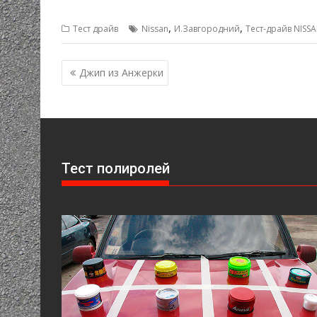
,
,
Тест драйв
Nissan
И.Завгородний
Тест-драйв NISS
Навигация
Джип из Анжерки
по
записям
Тест полиролей