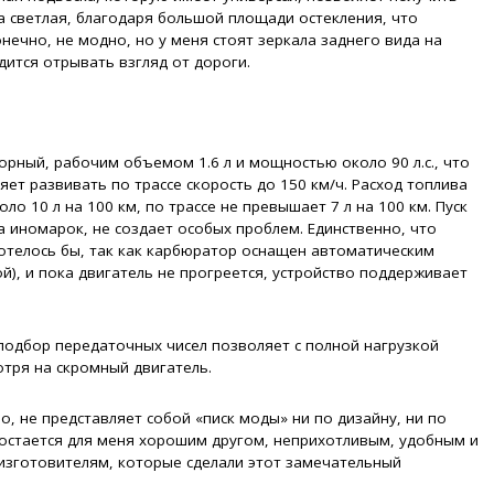
 светлая, благодаря большой площади остекления, что
нечно, не модно, но у меня стоят зеркала заднего вида на
дится отрывать взгляд от дороги.
рный, рабочим объемом 1.6 л и мощностью около 90 л.с., что
ет развивать по трассе скорость до 150 км/ч. Расход топлива
оло 10 л на 100 км, по трассе не превышает 7 л на 100 км. Пуск
 иномарок, не создает особых проблем. Единственно, что
отелось бы, так как карбюратор оснащен автоматическим
й), и пока двигатель не прогреется, устройство поддерживает
одбор передаточных чисел позволяет с полной нагрузкой
отря на скромный двигатель.
о, не представляет собой «писк моды» ни по дизайну, ни по
стается для меня хорошим другом, неприхотливым, удобным и
изготовителям, которые сделали этот замечательный