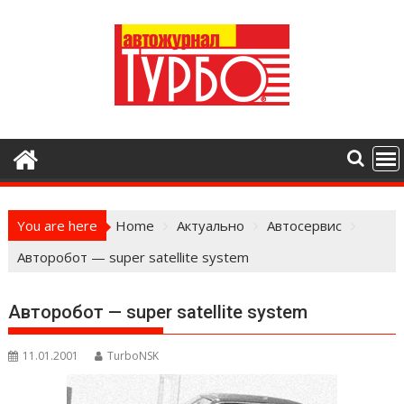
Skip
to
content
You are here
Home
Актуально
Автосервис
Авторобот — super satellite system
Авторобот — super satellite system
11.01.2001
TurboNSK