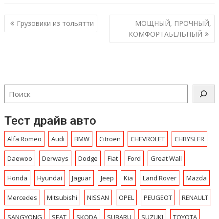
Навигация
Грузовики из тольятти
МОЩНЫЙ, ПРОЧНЫЙ,
по
КОМФОРТАБЕЛЬНЫЙ
записям
Тест драйв авто
Alfa Romeo
Audi
BMW
Citroen
CHEVROLET
CHRYSLЕR
Daewoo
Derways
Dodge
Fiat
Ford
Great Wall
Honda
Hyundai
Jaguar
Jeep
Kia
Land Rover
Mazda
Mercedes
Mitsubishi
NISSAN
OPEL
PEUGEOT
RENAULT
SANGYONG
SEAT
SKODA
SUBARU
SUZUKI
TOYOTA