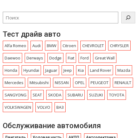
записям
Тест драйв авто
Alfa Romeo
Audi
BMW
Citroen
CHEVROLET
CHRYSLЕR
Daewoo
Derways
Dodge
Fiat
Ford
Great Wall
Honda
Hyundai
Jaguar
Jeep
Kia
Land Rover
Mazda
Mercedes
Mitsubishi
NISSAN
OPEL
PEUGEOT
RENAULT
SANGYONG
SEAT
SKODA
SUBARU
SUZUKI
TOYOTA
VOLKSWAGEN
VOLVO
ВАЗ
Обслуживание автомобиля
Двигатель
Ходовая часть
АКПП
Автоэлектрика